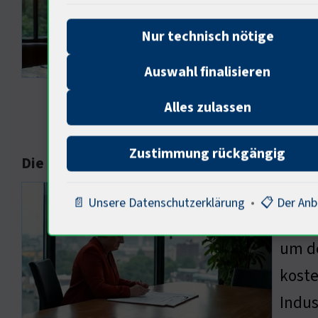
nicht
aufst
Nur technisch nötige
eine 
Auswahl finalisieren
zu se
Alles zulassen
Zustimmung rückgängig
Die Rolle der Politik in der Industriepolitik
Die P
📄 Unsere Datenschutzerklärung
•
📋 Der Anb
und e
um de
koste
Indus