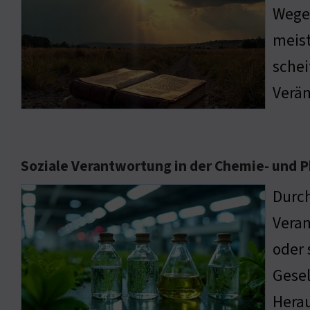
Wege 
meist
schei
Verän
Soziale Verantwortung in der Chemie- und 
Durch
Veran
oder 
Gesel
Herau