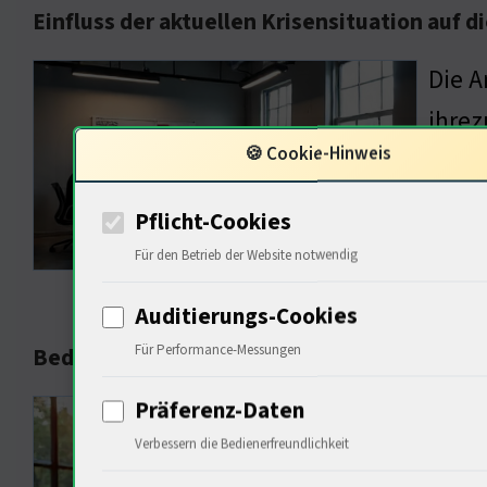
Einfluss der aktuellen Krisensituation auf d
Die A
ihrez
🍪 Cookie-Hinweis
um 2,
(…) W
Pflicht-Cookies
förde
Für den Betrieb der Website notwendig
ist s
Auditierungs-Cookies
Für Performance-Messungen
Bedeutung der Innovationskraft für die Zuk
Präferenz-Daten
Innov
Verbessern die Bedienerfreundlichkeit
ein K