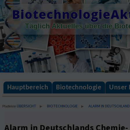
Skip
BiotechnologieAk
to
content
Täglich Aktuelles über die Bio
Hauptbereich
Biotechnologie
Unser 
ÜBERSICHT
BIOTECHNOLOGIE
ALARM IN DEUTSCHLAND
▶
▶
Pfadleiste
Alarm in Deutschlands Chemie-