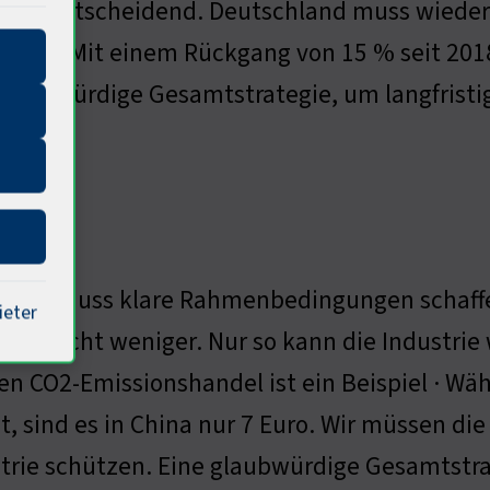
“ ist entscheidend. Deutschland muss wieder 
eigen. Mit einem Rückgang von 15 % seit 2018
glaubwürdige Gesamtstrategie, um langfristig
in.
olitik muss klare Rahmenbedingungen schaffe
ieter
s braucht weniger. Nur so kann die Industrie
n CO2-Emissionshandel ist ein Beispiel · Wä
t, sind es in China nur 7 Euro. Wir müssen d
trie schützen. Eine glaubwürdige Gesamtstrate