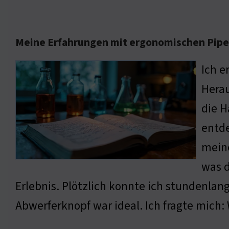
Meine Erfahrungen mit ergonomischen Pip
Ich e
Herau
die H
entde
meine
was d
Erlebnis. Plötzlich konnte ich stundenl
Abwerferknopf war ideal. Ich fragte mich