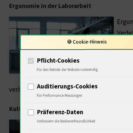
Ergonomie in der Laborarbeit
Ergon
Verle
🍪 Cookie-Hinweis
Ich e
passt
Pflicht-Cookies
wenig
Für den Betrieb der Website notwendig
um un
Auditierungs-Cookies
verbessern?
Für Performance-Messungen
Kulturelle Innovationen in der Labortechnik
Präferenz-Daten
Verbessern die Bedienerfreundlichkeit
Die K