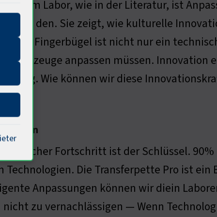
gen · Im Labor, wie in der Literatur, ist Anpa
lisiert den. Sie zeigt, wie kulturelle Innovat
n. Der Fingerbügel ist nicht nur ein technische
e Werkzeuge anpassen müssen. Innovation er
derung. Wie können wir diese Innovationskraf
tomation
ieter
ologischer Fortschritt ist der Schlüssel. 90%
 Technologien. Die Transferpette Pro ist ein 
ligente Anpassungen können wir diein Laboren
 nicht zu vernachlässigen — Wenn Technologie