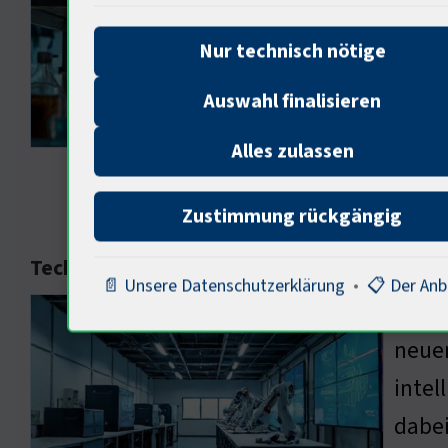
Lösun
symbo
Nur technisch nötige
könne
Auswahl finalisieren
unser
Alles zulassen
Verän
Zustimmung rückgängig
Technologische Fortschritte in der Laborau
📄 Unsere Datenschutzerklärung
•
📋 Der Anb
Techn
neuen
intel
dabei