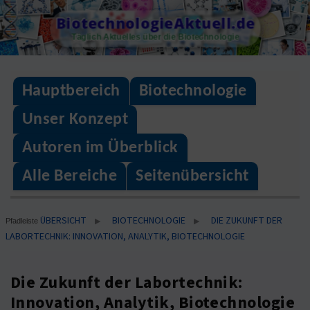
Skip
BiotechnologieAktuell.de
to
Täglich Aktuelles über die Biotechnologie
content
Hauptbereich
Biotechnologie
Unser Konzept
Autoren im Überblick
Alle Bereiche
Seitenübersicht
ÜBERSICHT
BIOTECHNOLOGIE
DIE ZUKUNFT DER
▶
▶
Pfadleiste
LABORTECHNIK: INNOVATION, ANALYTIK, BIOTECHNOLOGIE
Die Zukunft der Labortechnik:
Innovation, Analytik, Biotechnologie