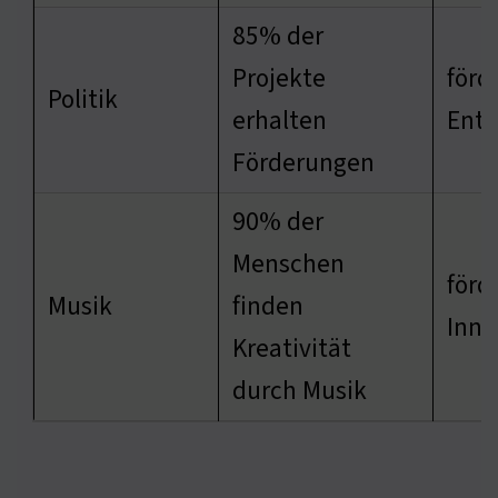
85% der
Projekte
förd
Politik
erhalten
Entw
Förderungen
90% der
Menschen
förd
Musik
finden
Inno
Kreativität
durch Musik