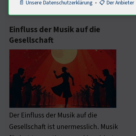
📄 Unsere Datenschutzerklärung
•
📋 Der Anbieter
Einfluss der Musik auf die
Gesellschaft
Der Einfluss der Musik auf die
Gesellschaft ist unermesslich. Musik