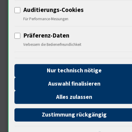
Forschung
Auditierungs-Cookies
Für Performance-Messungen
Präferenz-Daten
Verbessern die Bedienerfreundlichkeit
Nur technisch nötige
Diese Mittel sind entscheidend für
Innovationen. Ein Beispiel ist die
Auswahl finalisieren
Förderung von nachhaltigen
Alles zulassen
Technologien. Wie wird sich die
Zustimmung rückgängig
Musikbranche durch technologische
Fortschritte verändern?