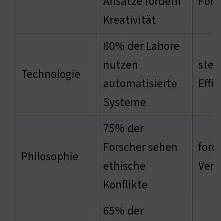
Ansätze fördern
For
Kreativität
80% der Labore
nutzen
stei
Technologie
automatisierte
Effi
Systeme
75% der
Forscher sehen
ford
Philosophie
ethische
Vera
Konflikte
65% der