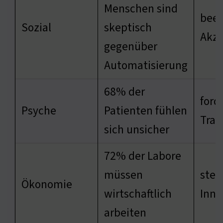
Menschen sind
beei
Sozial
skeptisch
Akz
gegenüber
Automatisierung
68% der
ford
Psyche
Patienten fühlen
Tran
sich unsicher
72% der Labore
müssen
stei
Ökonomie
wirtschaftlich
Inno
arbeiten