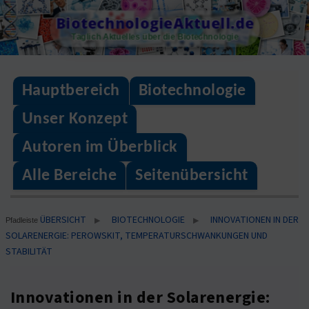
Skip
BiotechnologieAktuell.de
to
Täglich Aktuelles über die Biotechnologie
content
Hauptbereich
Biotechnologie
Unser Konzept
Autoren im Überblick
Alle Bereiche
Seitenübersicht
ÜBERSICHT
BIOTECHNOLOGIE
INNOVATIONEN IN DER
▶
▶
Pfadleiste
SOLARENERGIE: PEROWSKIT, TEMPERATURSCHWANKUNGEN UND
STABILITÄT
Innovationen in der Solarenergie: