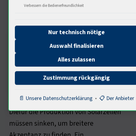
Verbessern die Bedienerfreundlichkeit
Wirtschaftliche Aspekte der
Solarenergienutzung
Nur technisch nötige
Auswahl finalisieren
Alles zulassen
Zustimmung rückgängig
📄 Unsere Datenschutzerklärung
•
📋 Der Anbieter
Der Markt spielt eine zentrale Rolle.
Diefür die Produktion von Solarzellen
müssen sinken, um breitere
Akzeptanz zu finden. Ein